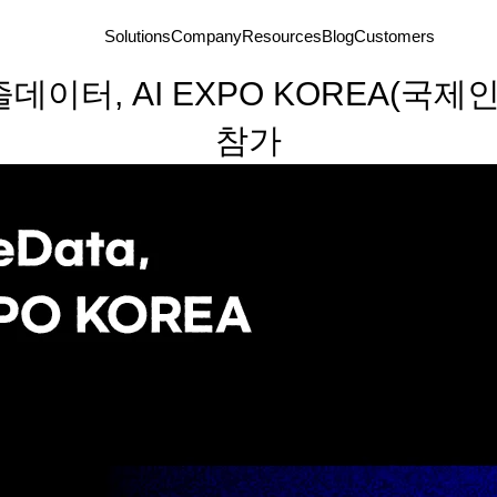
Solutions
Company
Resources
Blog
Customers
퍼즐데이터, AI EXPO KOREA(국
참가