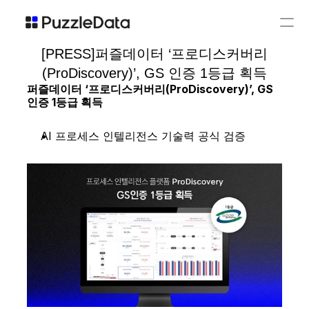
Customers
[PRESS]퍼즐데이터 ‘프로디스커버리
(ProDiscovery)’, GS 인증 1등급 획득
Blog
퍼즐데이터 ‘프로디스커버리(ProDiscovery)’, GS 
인증 1등급 획득
ProDiscovery
ProESGNet
ProGovernance
Insights
주요 기능
주요 기능
주요 기능
프로세스 마이닝이
AI 프로세스 인텔리전스 기술력 공식 검증
제품 특징
제품 특징
제품 특징
지속가능 경영이란
고객사 사례
솔루션 소개서
솔루션 소개서
회사소개
뉴스룸
채용 공고
회사 소개서
리소스 센터
아카데미